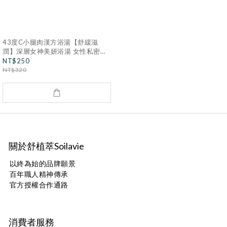
43度C小腿肉漢方浴湯【舒緩滋
潤】深層女神美妍浴湯 女性私密溫
和調理 丹蔘×川芎×黃岑×當歸×艾草
NT$250
NT$320
關於舒植萃Soilavie
以終為始的品牌願景
百年職人精神傳承
官方授權合作通路
消費者服務