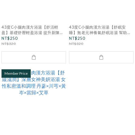
43度C小腿肉漢方浴湯【舒活輕
43度C小腿肉漢方浴湯【舒眠安
盈】基礎舒壓輕盈浴湯 提升新陳代
睡】無老元神養氣舒眠浴湯 幫助深
謝 玄蔘×黃岑×香茅×桂枝×茯苓×伸
層睡眠 大風草×艾葉×黃岑×青皮×黨
NT$250
NT$250
筋草×老薑×艾葉
參×合歡皮×老薑
NT$320
NT$320
Member Price