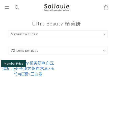
Ultra Beauty 極美妍
Member Price