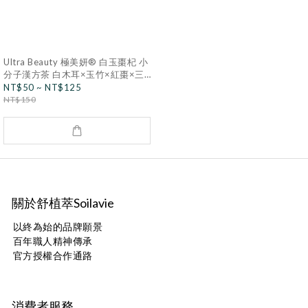
Ultra Beauty 極美妍® 白玉棗杞 小
分子漢方茶 白木耳×玉竹×紅棗×三
白湯
NT$50 ~ NT$125
NT$150
關於舒植萃Soilavie
以終為始的品牌願景
百年職人精神傳承
官方授權合作通路
消費者服務