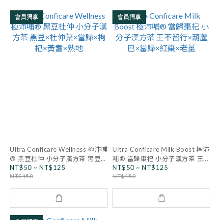
會員獨享
會員獨享
Ultra Conficare Wellness 極沛哺
Ultra Conficare Milk Boost 極沛
® 黑豆杜仲 小分子漢方茶 黑豆×
哺® 當歸棗杞 小分子漢方茶 王不
NT$50 ~ NT$125
NT$50 ~ NT$125
杜仲葉×當歸×枸杞×黃耆×熟地
留行×葫蘆巴×當歸×紅棗×老薑
NT$150
NT$150