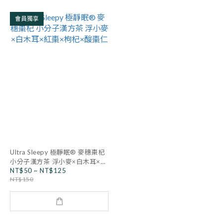
會員獨享
Ultra Sleepy 極靜眠® 麥穗棗杞
小分子漢方茶 浮小麥×白木耳×紅
NT$50 ~ NT$125
棗×枸杞×酸棗仁
NT$150