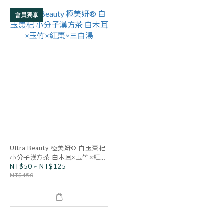
會員獨享
Ultra Beauty 極美妍® 白玉棗杞
小分子漢方茶 白木耳×玉竹×紅棗
NT$50 ~ NT$125
×三白湯
NT$150