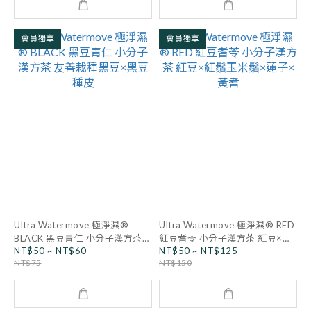
會員獨享
會員獨享
Ultra Watermove 極淨濕®
Ultra Watermove 極淨濕® RED
BLACK 黑豆青仁 小分子漢方茶
紅豆耆苓 小分子漢方茶 紅豆×紅
NT$50 ~ NT$60
NT$50 ~ NT$125
友善栽種黑豆×黑豆種皮
鬚玉米鬚×蓮子×黃耆
NT$75
NT$150