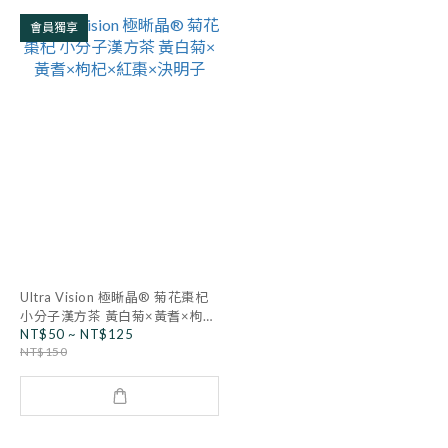
會員獨享
Ultra Vision 極晰晶® 菊花棗杞
小分子漢方茶 黃白菊×黃耆×枸杞
NT$50 ~ NT$125
×紅棗×決明子
NT$150