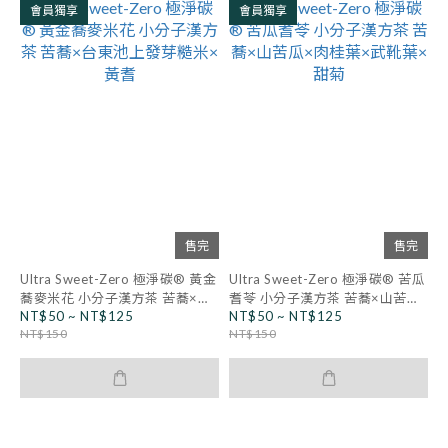
會員獨享
會員獨享
售完
售完
Ultra Sweet-Zero 極淨碳® 黃金
Ultra Sweet-Zero 極淨碳® 苦瓜
蕎麥米花 小分子漢方茶 苦蕎×台
耆苓 小分子漢方茶 苦蕎×山苦瓜
NT$50 ~ NT$125
NT$50 ~ NT$125
東池上發芽糙米×黃耆
×肉桂葉×武靴葉×甜菊
NT$150
NT$150