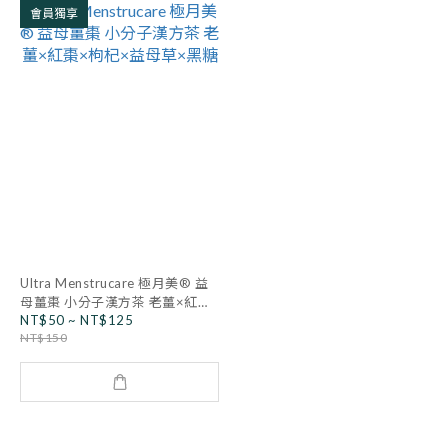
會員獨享
Ultra Menstrucare 極月美® 益
母薑棗 小分子漢方茶 老薑×紅棗
NT$50 ~ NT$125
×枸杞×益母草×黑糖
NT$150