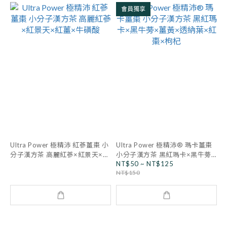
會員獨享
Ultra Power 極精沛 紅蔘薑棗 小
Ultra Power 極精沛® 瑪卡薑棗
分子漢方茶 高麗紅蔘×紅景天×紅
小分子漢方茶 黑紅瑪卡×黑牛蒡×
NT$50 ~ NT$125
薑×牛磺酸
薑黃×透納葉×紅棗×枸杞
NT$150