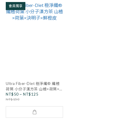
會員獨享
Ultra Fiber-Diet 極淨纖® 纖楂
荷葉 小分子漢方茶 山楂×荷葉×
NT$50 ~ NT$125
決明子×鮮橙皮
NT$150