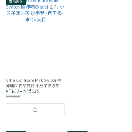
會員獨享
Ultra Conficare Milk Switch 極
沛哺® 麥芽百荷 小分子漢方茶 炒
NT$50 ~ NT$125
麥芽×百里香×薄荷×茉莉
NT$150