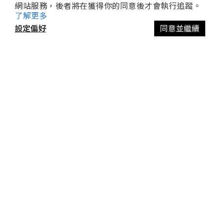
網站服務，後者將在獲得你的同意後才會執行追蹤。
關於舒植萃Soilavie
了解更多
以終為始的品牌願景
設定偏好
同意並繼續
百年職人精神傳承
官方授權合作通路
消費者服務
常見問題
運送政策
使用者條款
退換貨政策
隱私權政策
3,000萬產品責任保險
聯絡客服
顧客專屬免付費電話：0809-081-089
(限市話
謝絕推銷)
⚠️