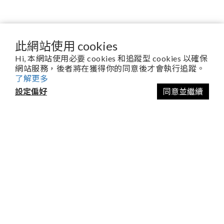
此網站使用 cookies
Hi, 本網站使用必要 cookies 和追蹤型 cookies 以確保
網站服務，後者將在獲得你的同意後才會執行追蹤。
關於舒植萃Soilavie
了解更多
以終為始的品牌願景
設定偏好
同意並繼續
百年職人精神傳承
官方授權合作通路
消費者服務
常見問題
運送政策
使用者條款
退換貨政策
隱私權政策
3,000萬產品責任保險