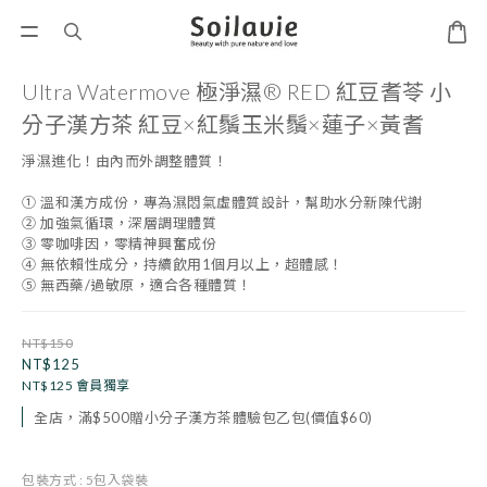
Ultra Watermove 極淨濕® RED 紅豆耆苓 小
分子漢方茶 紅豆×紅鬚玉米鬚×蓮子×黃耆
淨濕進化！由內而外調整體質！
① 溫和漢方成份，專為濕悶氣虛體質設計，幫助水分新陳代謝 
② 加強氣循環，深層調理體質 
③ 零咖啡因，零精神興奮成份 
④ 無依賴性成分，持續飲用1個月以上，超體感！  
⑤ 無西藥/過敏原，適合各種體質！
NT$150
NT$125
NT$125
會員獨享
全店，滿$500贈小分子漢方茶體驗包乙包(價值$60)
包裝方式
: 5包入袋裝