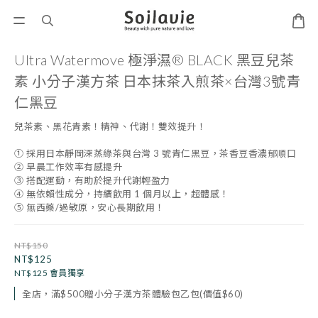
Ultra Watermove 極淨濕® BLACK 黑豆兒茶
素 小分子漢方茶 日本抹茶入煎茶×台灣3號青
仁黑豆
兒茶素、黑花青素！精神、代謝！雙效提升！
① 採用日本靜岡深蒸綠茶與台灣 3 號青仁黑豆，茶香豆香濃郁順口 
② 早晨工作效率有感提升
③ 搭配運動，有助於提升代謝輕盈力 
④ 無依賴性成分，持續飲用 1 個月以上，超體感！ 
⑤ 無西藥/過敏原，安心長期飲用！
NT$150
NT$125
NT$125
會員獨享
全店，滿$500贈小分子漢方茶體驗包乙包(價值$60)