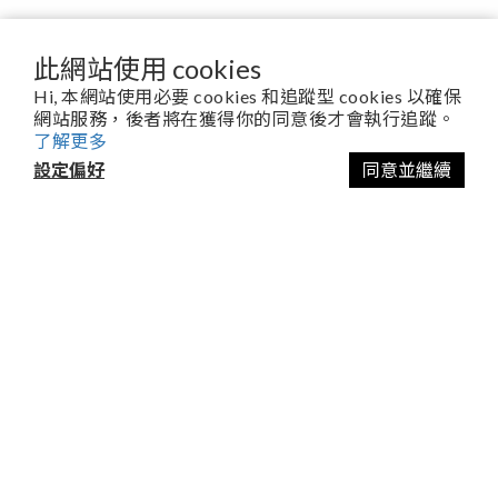
此網站使用 cookies
Hi, 本網站使用必要 cookies 和追蹤型 cookies 以確保
網站服務，後者將在獲得你的同意後才會執行追蹤。
關於舒植萃Soilavie
了解更多
以終為始的品牌願景
設定偏好
同意並繼續
百年職人精神傳承
官方授權合作通路
消費者服務
常見問題
運送政策
使用者條款
退換貨政策
隱私權政策
3,000萬產品責任保險