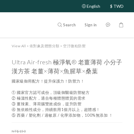
English
$
TWD
Search
Sign in
View All
>
依對象及體態分類
>
空汙微粒防禦
Ultra Air-fresh 極淨氧® 老薑薄荷 小分子
漢方茶 老薑×薄荷×魚腥草×桑葉
國家級御用配方！提升保護力！防禦力！
① 國家官方認可成份，頂級御醫級防禦秘方 
② 極溫性配方，適合每種體態體質的需求 
③ 薑辣素、薄荷腦雙效成份，提升防禦 
④ 無依賴性成分，持續飲用1個月以上，超體感！  
⑤ 西藥 / 塑化劑 / 過敏原 / 化學添加物，100%無添加 ！
NT$150